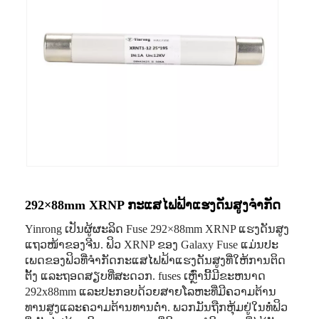
292×88mm XRNP ກະແສໄຟຟ້າແຮງດັນສູງຈຳກັດ
Yinrong ເປັນຜູ້ຜະລິດ Fuse 292×88mm XRNP ແຮງດັນສູງ
ແຖວໜ້າຂອງຈີນ. ຟິວ XRNP ຂອງ Galaxy Fuse ແມ່ນປະ
ເພດຂອງຟິວທີ່ຈຳກັດກະແສໄຟຟ້າແຮງດັນສູງທີ່ໃຫ້ການຕິດ
ຕັ້ງ ແລະຖອດສຽບທີ່ສະດວກ. fuses ເຫຼົ່ານີ້ມີຂະຫນາດ
292x88mm ແລະປະກອບດ້ວຍສາຍໂລຫະທີ່ມີຄວາມຕ້ານ
ທານສູງແລະຄວາມຕ້ານທານຕ່ໍາ. ພວກມັນຖືກຫຸ້ມຢູ່ໃນທໍ່ຟິວ