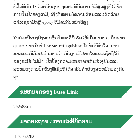
ທໍ່ຟິວທີ່ເຕັມໄປດ້ວຍດິນຊາຍ quartz ທີ່ມີຄວາມບໍລິສຸດສູງທີ່ໄດ້ຮັບ
ການປິ່ນປົວທາງເຄມີ, ເຊິ່ງທົນທານຕໍ່ຄວາມຮ້ອນແລະເຮັດດ້ວຍ
ແກ້ວເຊລາມິກຫຼື epoxy ທີ່ມີລະດັບຫນ້າທີ່ສູງ.
ໃນ​ກໍ​ລະ​ນີ​ຂອງ​ວົງ​ຈອນ​ຜິດ​ປົກ​ກະ​ຕິ​ທີ່​ເຮັດ​ໃຫ້​ເກີດ​ອາ​ກາດ​, ດິນ​ຊາຍ
quartz ພາຍ​ໃນ​ທໍ່ fuse ຈະ extinguish ອາ​ໂຄ​ທັນ​ທີ​ທັນ​ໃດ​. ການ
ອອກແບບນີ້ຮັບປະກັນການດໍາເນີນງານທີ່ປອດໄພແລະເຊື່ອຖືໄດ້
ຂອງລະບົບໄຟຟ້າ, ປົກປ້ອງຄວາມເສຍຫາຍເກີນປະຈຸບັນແລະ
ສະຫນອງການປົກປ້ອງທີ່ເຊື່ອຖືໄດ້ສໍາລັບຄໍາຮ້ອງສະຫມັກແຮງດັນ
ສູງ.
ຂະຫນາດຂອງ Fuse Link
292x88ມມ
ມາດຕະຖານ / ການປະຕິບັດຕາມ
-IEC 60282-1