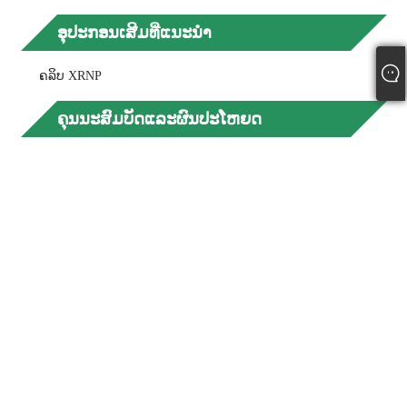
ອຸປະກອນເສີມທີ່ແນະນໍາ
ຄລິບ XRNP
ຄຸນ​ນະ​ສົມ​ບັດ​ແລະ​ຜົນ​ປະ​ໂຫຍດ​
- ຄວາມ​ສາ​ມາດ​ແຕກ​ສູງ​
- ປະສິດທິພາບດີ ແລະ ປະຕິບັດໄດ້ໄວ ເມື່ອເກີດການເກີນ ແລະ
ວົງຈອນປິດ
- ປະຕິບັດຕາມມາດຕະຖານສາກົນ
ຄໍາຮ້ອງສະຫມັກຂອງ 292 × 88mm XRNP ແຮງ
ດັນສູງ Current-Limiting Fuse
- ການປົກປ້ອງການຫັນເປັນ
- ການ​ປົກ​ປ້ອງ​ສະ​ຫຼັບ​
- ປ້ອງກັນການຕິດຕໍ່ສູນຍາກາດ
ປະເທດຕົ້ນກໍາເນີດ