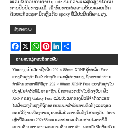
ທີ່ເຕັມໄປດ້ວຍດິນຊາຍ quartz ທີ່ມີຄວາມບໍລິສຸດສູງທີ່ໄດ້ຮັບ
ການປິ່ນປົວທາງເຄມີ, ເຊິ່ງທົນທານຕໍ່ຄວາມຮ້ອນແລະເຮັດ
ດ້ວຍແກ້ວເຊລາມິກຫຼືແກ້ວ epoxy ທີ່ມີປະສິດຕິພາບສູງ.
ສົ່ງສອບຖາມ
Facebook
X
WhatsApp
Pinterest
LinkedIn
Share
ລາຍ​ລະ​ອຽດ​ຜະ​ລິດ​ຕະ​ພັນ
Yinrong ເປັນມືອາຊີບຈີນ 292 × 88mm XRNP ຜູ້ຜະລິດ Fuse
ແຮງດັນສູງຈໍາກັດໃນປະຈຸບັນແລະຜູ້ສະຫນອງ, ຖ້າຫາກວ່າທ່ານ
ກໍາລັງຊອກຫາທີ່ດີທີ່ສຸດ 292 × 88mm XRNP Fuse ແຮງດັນສູງໃນ
ປະຈຸບັນຈໍາກັດທີ່ມີລາຄາຖືກ, ປຶກສາພວກເຮົາໃນປັດຈຸບັນ! ຟິວ
XRNP ຂອງ Galaxy Fuse ແມ່ນປະເພດຂອງຟິວທີ່ຈໍາກັດກະແສ
ໄຟຟ້າແຮງດັນສູງທີ່ຖືກອອກແບບມາສໍາລັບການຕິດຕັ້ງແລະຖອດ
ອອກໄດ້ງ່າຍເນື່ອງຈາກຄຸນນະສົມບັດການຕິດຕັ້ງໃສ່ຂອງມັນ. fuses
ເຫຼົ່ານີ້ວັດແທກ 292x88mm ແລະປະກອບດ້ວຍສາຍໂລຫະທີ່ມີ
ຄວາມຕ້ານທານສູງແລະຄວາມຕ້ານທານຕ່ໍາ. ພວກມັນຖືກຫຸ້ມຢູ່ໃນ