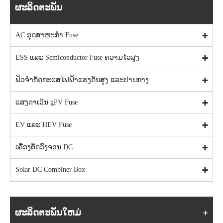
ຜະລິດຕະພັນ
AC ອຸດສາຫະກໍາ Fuse
ESS ແລະ Semiconductor Fuse ຄວາມໄວສູງ
ຟິວຈຳກັດກະແສໄຟຟ້າແຮງດັນສູງ ແລະປານກາງ
ແສງຕາເວັນ gPV Fuse
EV ແລະ HEV Fuse
ເຄື່ອງຕັດວົງຈອນ DC
Solar DC Combiner Box
ຜະລິດຕະພັນໃຫມ່