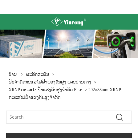
ບ້ານ
>
ຜະລິດຕະພັນ
>
ຟິວຈຳກັດກະແສໄຟຟ້າແຮງດັນສູງ ແລະປານກາງ
>
XRNP ກະແສໄຟຟ້າແຮງດັນສູງຈຳກັດ Fuse
> 292×88mm XRNP
ກະແສໄຟຟ້າແຮງດັນສູງຈຳກັດ